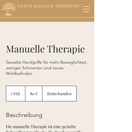
NATUR BALANCE TIERPHYSIO
Manuelle Therapie
Gezielte Handgriffe für mehr Beweglichkeit,
weniger Schmerzen und neues
Wohlbefinden.
80
Euro
1 Std.
1
80 €
Beim Kunden
S
t
d
Beschreibung
Die manuelle Therapie ist eine gezielte