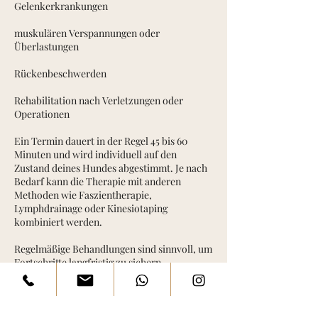
Gelenkerkrankungen
muskulären Verspannungen oder
Überlastungen
Rückenbeschwerden
Rehabilitation nach Verletzungen oder
Operationen
Ein Termin dauert in der Regel 45 bis 60
Minuten und wird individuell auf den
Zustand deines Hundes abgestimmt. Je nach
Bedarf kann die Therapie mit anderen
Methoden wie Faszientherapie,
Lymphdrainage oder Kinesiotaping
kombiniert werden.
Regelmäßige Behandlungen sind sinnvoll, um
Fortschritte langfristig zu sichern,
Muskulatur aufzubauen und neuen
Problemen vorzubeugen. So trägt die
manuelle Therapie entscheidend zu mehr
Gesundheit, Bewegungsfreude und