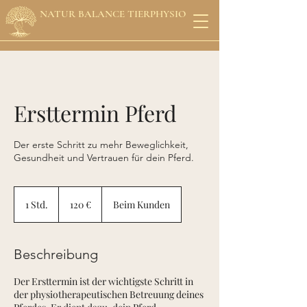
NATUR BALANCE TIERPHYSIO
Ersttermin Pferd
Der erste Schritt zu mehr Beweglichkeit,
Gesundheit und Vertrauen für dein Pferd.
120
Euro
1 Std.
1
120 €
Beim Kunden
S
t
d
Beschreibung
Der Ersttermin ist der wichtigste Schritt in
der physiotherapeutischen Betreuung deines