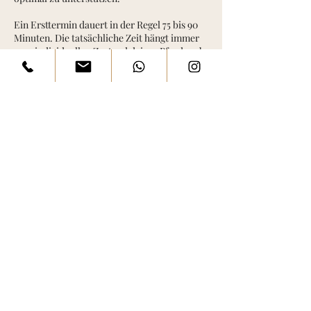
Ein Ersttermin dauert in der Regel 75 bis 90
Minuten. Die tatsächliche Zeit hängt immer
vom individuellen Zustand deines Pferdes ab
– schließlich soll dein Tier die Ruhe und
Aufmerksamkeit bekommen, die es benötigt.
Mein Ziel beim Ersttermin ist es, eine
vertrauensvolle Basis zu schaffen, dein Pferd
bestmöglich zu verstehen und die ersten
Schritte in Richtung mehr Beweglichkeit,
Wohlbefinden und Lebensfreude einzuleiten.
Kontaktangaben
015254018585
info@naturbalancephysio.de
Sternenfelser Straße, Sternenfels-
Diefenbach, Germany