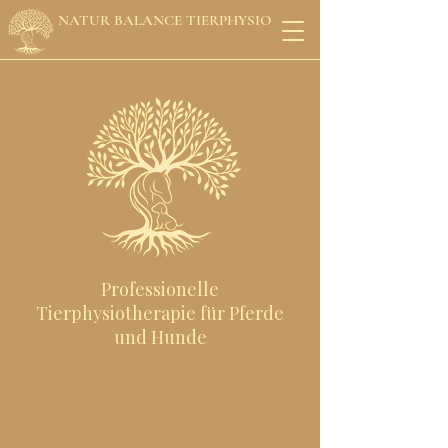
NATUR BALANCE TIERPHYSIO
Professionelle
Tierphysiotherapie für Pferde
und Hunde