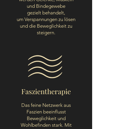
und Bindegewebe
gezielt behandelt,
um Verspannungen zu lösen
und die Beweglichkeit zu
steigern.
Faszientherapie
Das feine Netzwerk aus
Faszien beeinflusst
Beweglichkeit und
Wohlbefinden stark. Mit