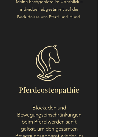
Meine Fachgebiete im Überblick –
individuell abgestimmt auf die
Bedürfnisse von Pferd und Hund.
Pferdeosteopathie
Blockaden und
Bewegungseinschränkungen
beim Pferd werden sanft
gelöst, um den gesamten
Bewegungsapparat wieder ins